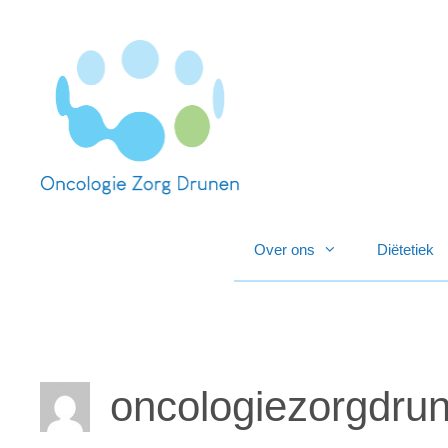
Ga
naar
de
inhoud
Over ons
Diëtetiek
oncologiezorgdru