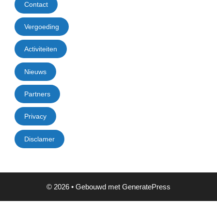
Contact
Vergoeding
Activiteiten
Nieuws
Partners
Privacy
Disclamer
© 2026
• Gebouwd met
GeneratePress